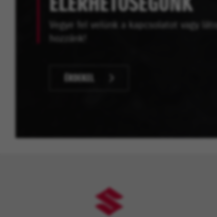
ELÉRHETŐSÉGÜNK
Vegye fel velünk a kapcsolatot vagy lát
hozzánk!
ÉRDEKEL