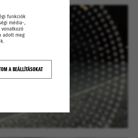
égi funkciók
ségi média-,
a vonatkozó
Ön adott meg
k.
OM A BEÁLLÍTÁSOKAT