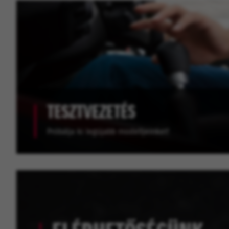
TESZTVEZETÉS
Próbálja ki legújabb modelljeinket!