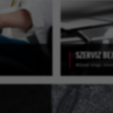
SZERVIZ BE
Műszaki vizsga, kötele