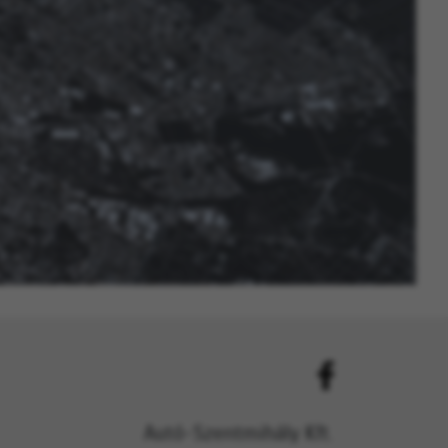
Autó-Szentmihály Kft.