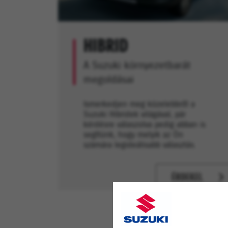
HIBRID
A Suzuki környezetbarát
megoldásai
Ismerkedjen meg közelebbről a
Suzuki Hibridek világával, pár
kérdésre válaszolva pedig abban is
segítünk, hogy melyik az Ön
számára legideálisabb választás.
ÉRDEKEL