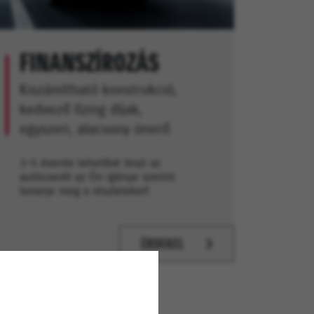
FINANSZÍROZÁS
Kiszámítható konstrukció,
kedvező lízing díjak,
egyszeri, alacsony önerő.
3-5 évente lehetővé teszi az
autócserét az Ön igénye szerint.
Ismerje meg a részleteket!
ÉRDEKEL