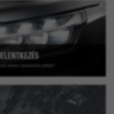
JELENTKEZÉS
ző szerviz, karosszéria javítás?