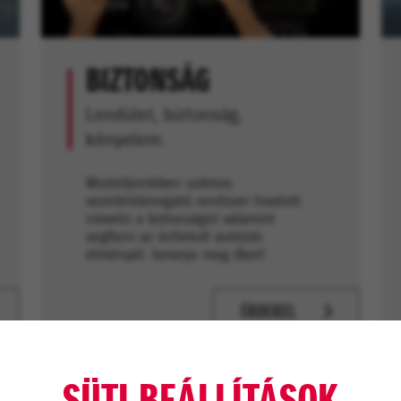
BIZTONSÁG
Lendület, biztonság,
kényelem.
Modelljeinkben számos
vezetéstámogató rendszer hivatott
növelni a biztonságot valamint
segíteni az önfeledt autózás
élményét. Ismerje meg őket!
ÉRDEKEL
SÜTI BEÁLLÍTÁSOK