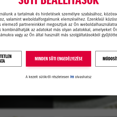
ználunk a tartalmak és hirdetések személyre szabásához, közöss
hoz, valamint weboldalforgalmunk elemzéséhez. Ezenkívül közös
JÁT!
s elemező partnereinkkel megosztjuk az Ön weboldalhasználatr
ik kombinálhatják az adatokat más olyan adatokkal, amelyeket 
zámukra vagy az Ön által használt más szolgáltatásokból gyűjtötte
eg saját Suzuki
TETLEN
MINDEN SÜTI ENGEDÉLYEZÉSE
MÓDOSÍT
ATA
 szintet és az Ön
A kezelt sütikről részletesen
itt
olvashatsz