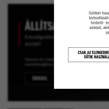
Sütiket has
biztosításá
ÁLLÍTSA ÖSSZE AUTÓ
hirdető- é
adatait, ak
s
A konfigurátor segítségével tervezze m
autóját!
CSAK AZ ELENGEDHE
SÜTIK HASZNÁL
Válassza ki a kívánt modellt, majd a felszereltségi
személyiségéhez legjobban illő színt!
ÉRDEKEL