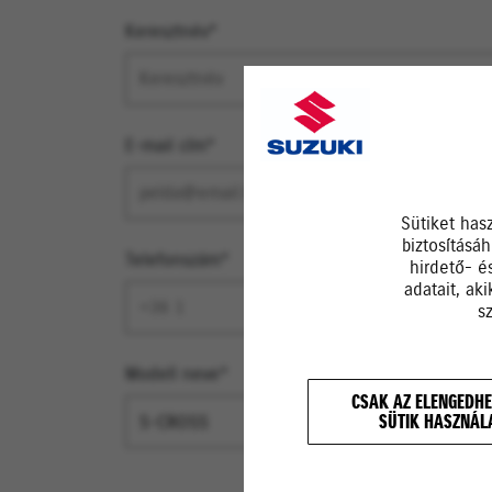
Keresztnév*
E-mail cím*
Sütiket has
biztosításá
Telefonszám*
hirdető- é
adatait, ak
s
Modell neve*
CSAK AZ ELENGEDHE
SÜTIK HASZNÁL
S-CROSS