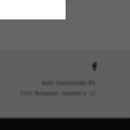
Autó-Szentmihály Kft.
1161 Budapest, Gusztáv u. 37.